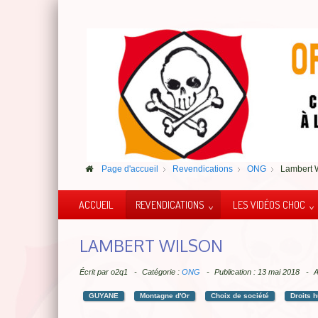
Page d'accueil
Revendications
ONG
Lambert 
ACCUEIL
REVENDICATIONS
LES VIDÉOS CHOC
LAMBERT WILSON
Écrit par
o2q1
Catégorie :
ONG
Publication : 13 mai 2018
A
GUYANE
Montagne d'Or
Choix de société
Droits 