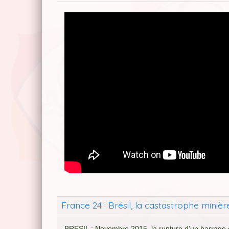
France 24 : Brésil, la castastrophe mini
BRESIL : Novembre 2015, la rupture d’un barrage 