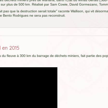
s déchets miniers près de Mariana, dans l'Etat du Minas Gerais (Sud-Est
 sur plus de 500 km. Réalisé par Sam Cowie, David Gormezano, Tomma
ait pas que la destruction serait totale" raconte Wallison, qui vit désor
 de Bento Rodrigues ne sera pas reconstruit.
 en 2015
 du fleuve à 300 km du barrage de déchets miniers, fait partie des popu