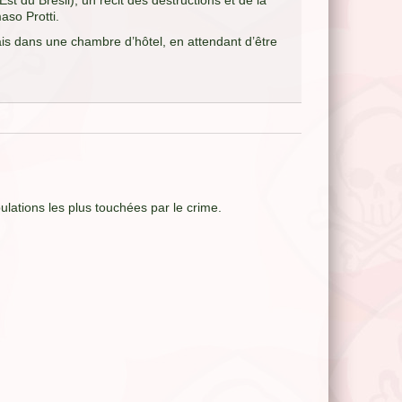
 du Brésil), un récit des destructions et de la
so Protti.
mais dans une chambre d’hôtel, en attendant d’être
lations les plus touchées par le crime.