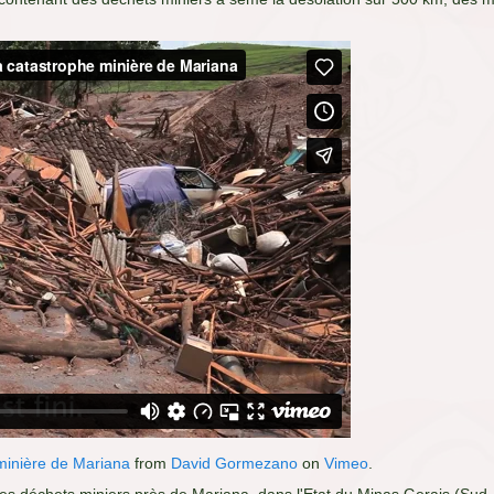
 minière de Mariana
from
David Gormezano
on
Vimeo
.