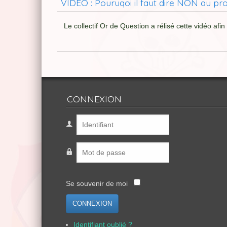
VIDEO : Pouruqoi il faut dire NON au p
Le collectif Or de Question a rélisé cette vidéo afi
CONNEXION
Se souvenir de moi
CONNEXION
Identifiant oublié ?