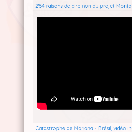
2'54 raisons de dire non au projet Mont
Catastrophe de Mariana - Brésil, vidéo 