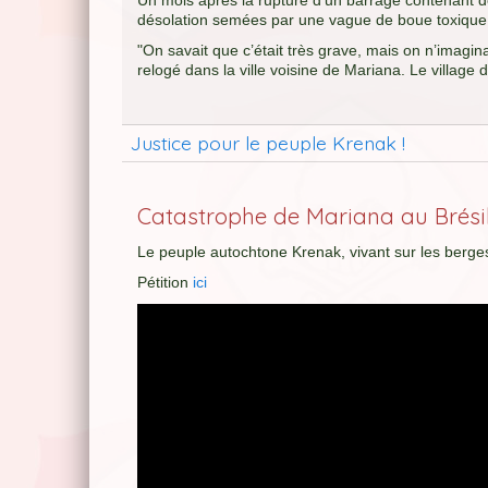
Un mois après la rupture d'un barrage contenant de
désolation semées par une vague de boue toxique
"On savait que c’était très grave, mais on n’imagin
relogé dans la ville voisine de Mariana. Le village
Justice pour le peuple Krenak !
Catastrophe de Mariana au Brésil
Le peuple autochtone Krenak, vivant sur les berges
Pétition
ici