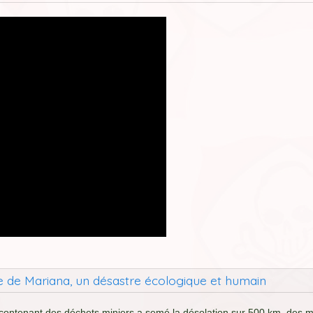
ère de Mariana, un désastre écologique et humain
contenant des déchets miniers a semé la désolation sur 500 km, des 