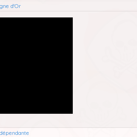
agne d'Or
indépendante