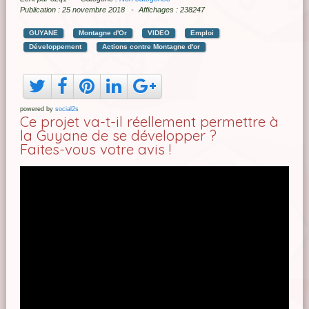
Publication : 25 novembre 2018
Affichages : 238247
GUYANE
Montagne d'Or
VIDEO
Emploi
Développement
Actions contre Montagne d'or
powered by
social2s
Ce projet va-t-il réellement permettre à
la Guyane de se développer ?
Faites-vous votre avis !