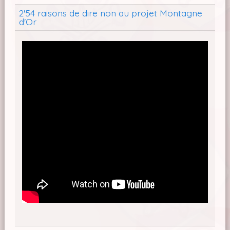
2'54 raisons de dire non au projet Montagne
d'Or