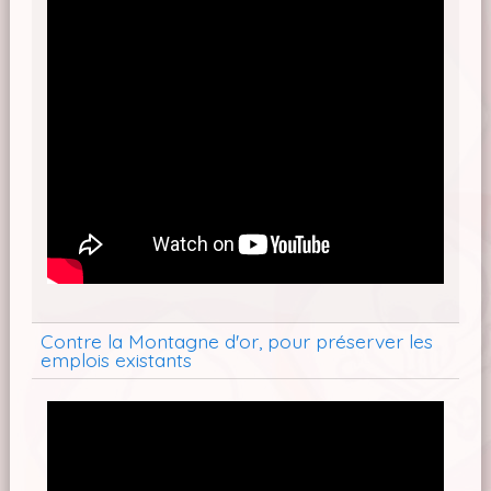
Contre la Montagne d'or, pour préserver les
emplois existants