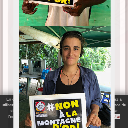
En continuant votre navigation sur le site, vous nous autorisez à
utiliser les cookies de Google Analytics afin de mesurer l'audience du
site web. Si vous désactivez les cookies de votre navigateur,
l'intégralité du site web reste disponible.
En savoir plus
J'ai
compris