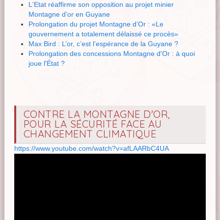
L'Etat réaffirme son opposition au projet minier
Montagne d’or en Guyane
Prolongation du projet Montagne d’Or : «Le
gouvernement a totalement délaissé ce procès»
Max Bird : L’or, c’est l’espérance de la Guyane ?
Prolongation des concessions Montagne d'Or : à quoi
joue l'État ?
CONTRE LA MONTAGNE D'OR,
POUR LA SÉCURITÉ FACE AU
CHANGEMENT CLIMATIQUE
https://www.youtube.com/watch?v=afLAARbC4UA