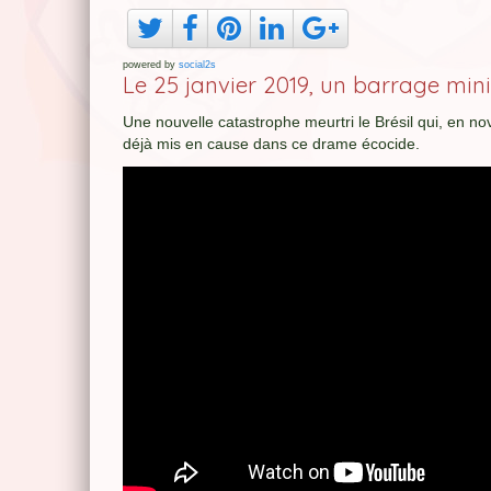
powered by
social2s
Le 25 janvier 2019, un barrage mi
Une nouvelle catastrophe meurtri le Brésil qui, en n
déjà mis en cause dans ce drame écocide.