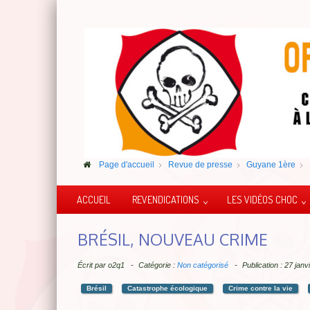
Page d'accueil
Revue de presse
Guyane 1ère
ACCUEIL
REVENDICATIONS
LES VIDÉOS CHOC
BRÉSIL, NOUVEAU CRIME
Écrit par
o2q1
Catégorie :
Non catégorisé
Publication : 27 jan
Brésil
Catastrophe écologique
Crime contre la vie