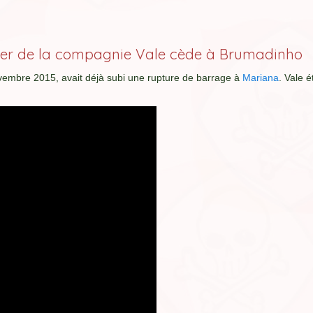
nier de la compagnie Vale cède à Brumadinho
ovembre 2015, avait déjà subi une rupture de barrage à
Mariana
. Vale é