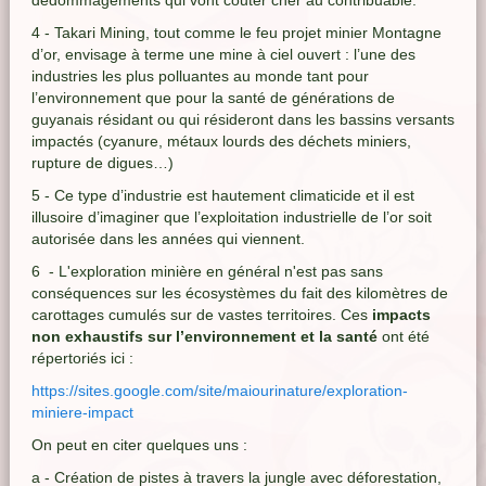
dédommagements qui vont couter cher au contribuable.
4 - Takari Mining, tout comme le feu projet minier Montagne
d’or, envisage à terme une mine à ciel ouvert : l’une des
industries les plus polluantes au monde tant pour
l’environnement que pour la santé de générations de
guyanais résidant ou qui résideront dans les bassins versants
impactés (cyanure, métaux lourds des déchets miniers,
rupture de digues…)
5 - Ce type d’industrie est hautement climaticide et il est
illusoire d’imaginer que l’exploitation industrielle de l’or soit
autorisée dans les années qui viennent.
6 - L'exploration minière en général n'est pas sans
conséquences sur les écosystèmes du fait des kilomètres de
carottages cumulés sur de vastes territoires. Ces
impacts
non exhaustifs sur l’environnement et la santé
ont été
répertoriés ici :
https://sites.google.com/site/maiourinature/exploration-
miniere-impact
On peut en citer quelques uns :
a - Création de pistes à travers la jungle avec déforestation,