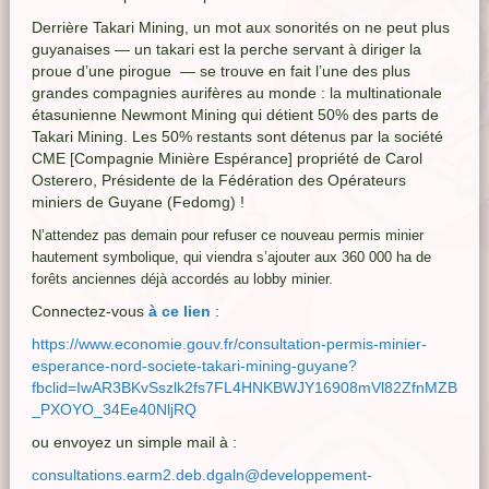
Derrière Takari Mining, un mot aux sonorités on ne peut plus
guyanaises — un takari est la perche servant à diriger la
proue d’une pirogue — se trouve en fait l’une des plus
grandes compagnies aurifères au monde : la multinationale
étasunienne Newmont Mining qui détient 50% des parts de
Takari Mining. Les 50% restants sont détenus par la société
CME [Compagnie Minière Espérance] propriété de Carol
Osterero, Présidente de la Fédération des Opérateurs
miniers de Guyane (Fedomg) !
N’attendez pas demain pour refuser ce nouveau permis minier
hautement symbolique, qui viendra s’ajouter aux 360 000 ha de
forêts anciennes déjà accordés au lobby minier.
Connectez-vous
à ce lien
:
https://www.economie.gouv.fr/consultation-permis-minier-
esperance-nord-societe-takari-mining-guyane?
fbclid=IwAR3BKvSszlk2fs7FL4HNKBWJY16908mVl82ZfnMZB
_PXOYO_34Ee40NljRQ
ou envoyez un simple mail à :
consultations.earm2.deb.dgaln@developpement-