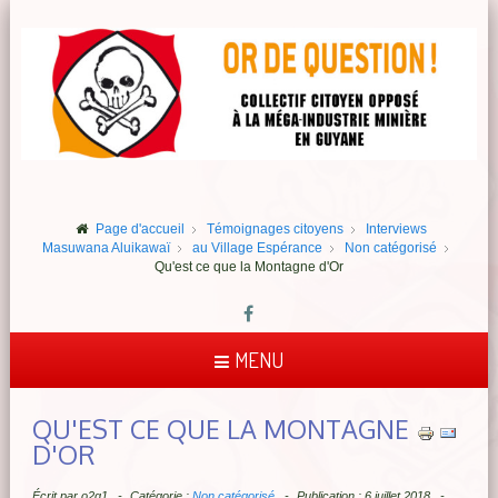
Page d'accueil
Témoignages citoyens
Interviews
Masuwana Aluikawaï
au Village Espérance
Non catégorisé
Qu'est ce que la Montagne d'Or
MENU
QU'EST CE QUE LA MONTAGNE
D'OR
Écrit par
o2q1
Catégorie :
Non catégorisé
Publication : 6 juillet 2018