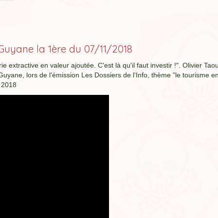
 Guyane la 1ère du 07/11/2018
 extractive en valeur ajoutée. C'est là qu'il faut investir !". Olivier Tao
ane, lors de l'émission Les Dossiers de l'Info, thème "le tourisme e
e 2018