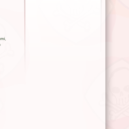
umi,
n