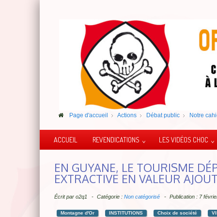
Page d'accueil
Actions
Débat public
Notre cahi
ACCUEIL
REVENDICATIONS
LES VIDÉOS CHOC
EN GUYANE, LE TOURISME DÉP
EXTRACTIVE EN VALEUR AJOU
Écrit par
o2q1
Catégorie :
Non catégorisé
Publication : 7 févr
Montagne d'Or
INSTITUTIONS
Choix de société
V