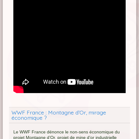
WWF France : Montagne d’Or, mirage
économique ?
Le WWF France dénonce le non-sens économique du
projet Montagne d’Or, projet de mine d’or industrielle