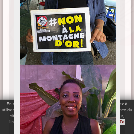
En continuant votre navigation sur le site, vous nous autorisez à
utiliser les cookies de Google Analytics afin de mesurer l'audience du
site web. Si vous désactivez les cookies de votre navigateur,
l'intégralité du site web reste disponible.
En savoir plus
J'ai
compris