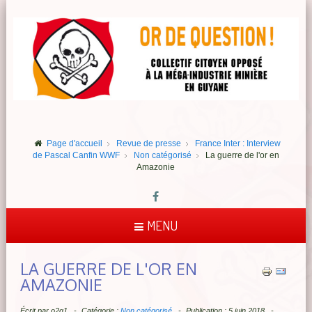
Page d'accueil
Revue de presse
France Inter : Interview
de Pascal Canfin WWF
Non catégorisé
La guerre de l'or en
Amazonie
MENU
LA GUERRE DE L'OR EN
AMAZONIE
Écrit par
o2q1
Catégorie :
Non catégorisé
Publication : 5 juin 2018