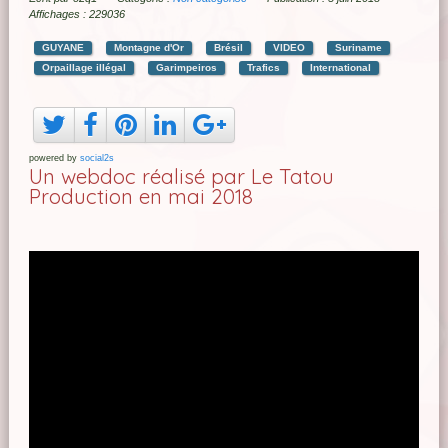
Affichages : 229036
GUYANE
Montagne d'Or
Brésil
VIDEO
Suriname
Orpaillage illégal
Garimpeiros
Trafics
International
powered by
social2s
Un webdoc réalisé par Le Tatou
Production en mai 2018