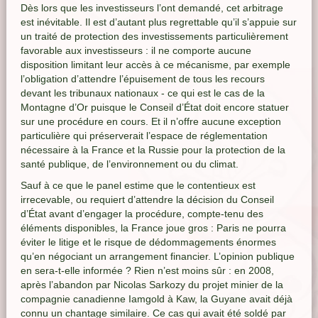
Dès lors que les investisseurs l’ont demandé, cet arbitrage
est inévitable. Il est d’autant plus regrettable qu’il s’appuie sur
un traité de protection des investissements particulièrement
favorable aux investisseurs : il ne comporte aucune
disposition limitant leur accès à ce mécanisme, par exemple
l’obligation d’attendre l’épuisement de tous les recours
devant les tribunaux nationaux - ce qui est le cas de la
Montagne d’Or puisque le Conseil d’État doit encore statuer
sur une procédure en cours. Et il n’offre aucune exception
particulière qui préserverait l’espace de réglementation
nécessaire à la France et la Russie pour la protection de la
santé publique, de l’environnement ou du climat.
Sauf à ce que le panel estime que le contentieux est
irrecevable, ou requiert d’attendre la décision du Conseil
d’État avant d’engager la procédure, compte-tenu des
éléments disponibles, la France joue gros : Paris ne pourra
éviter le litige et le risque de dédommagements énormes
qu’en négociant un arrangement financier. L’opinion publique
en sera-t-elle informée ? Rien n’est moins sûr : en 2008,
après l’abandon par Nicolas Sarkozy du projet minier de la
compagnie canadienne Iamgold à Kaw, la Guyane avait déjà
connu un chantage similaire. Ce cas qui avait été soldé par