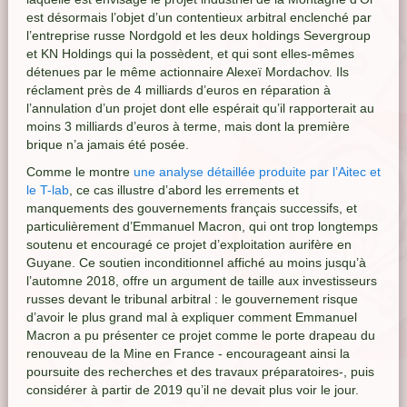
est désormais l’objet d’un contentieux arbitral enclenché par
l’entreprise russe Nordgold et les deux holdings Severgroup
et KN Holdings qui la possèdent, et qui sont elles-mêmes
détenues par le même actionnaire Alexeï Mordachov. Ils
réclament près de 4 milliards d’euros en réparation à
l’annulation d’un projet dont elle espérait qu’il rapporterait au
moins 3 milliards d’euros à terme, mais dont la première
brique n’a jamais été posée.
Comme le montre
une analyse détaillée produite par l’Aitec et
le T-lab
, ce cas illustre d’abord les errements et
manquements des gouvernements français successifs, et
particulièrement d’Emmanuel Macron, qui ont trop longtemps
soutenu et encouragé ce projet d’exploitation aurifère en
Guyane. Ce soutien inconditionnel affiché au moins jusqu’à
l’automne 2018, offre un argument de taille aux investisseurs
russes devant le tribunal arbitral : le gouvernement risque
d’avoir le plus grand mal à expliquer comment Emmanuel
Macron a pu présenter ce projet comme le porte drapeau du
renouveau de la Mine en France - encourageant ainsi la
poursuite des recherches et des travaux préparatoires-, puis
considérer à partir de 2019 qu’il ne devait plus voir le jour.