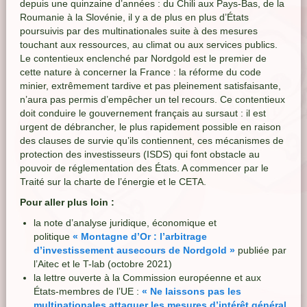
depuis une quinzaine d’années : du Chili aux Pays-Bas, de la
Roumanie à la Slovénie, il y a de plus en plus d’États
poursuivis par des multinationales suite à des mesures
touchant aux ressources, au climat ou aux services publics.
Le contentieux enclenché par Nordgold est le premier de
cette nature à concerner la France : la réforme du code
minier, extrêmement tardive et pas pleinement satisfaisante,
n’aura pas permis d’empêcher un tel recours. Ce contentieux
doit conduire le gouvernement français au sursaut : il est
urgent de débrancher, le plus rapidement possible en raison
des clauses de survie qu’ils contiennent, ces mécanismes de
protection des investisseurs (ISDS) qui font obstacle au
pouvoir de réglementation des États. A commencer par le
Traité sur la charte de l’énergie et le CETA.
Pour aller plus loin :
la note d’analyse juridique, économique et
politique
« Montagne d’Or : l’arbitrage
d’investissement ausecours de Nordgold »
publiée par
l’Aitec et le T-lab (octobre 2021)
la lettre ouverte à la Commission européenne et aux
États-membres de l’UE :
« Ne laissons pas les
multinationales attaquer les mesures d’intérêt général