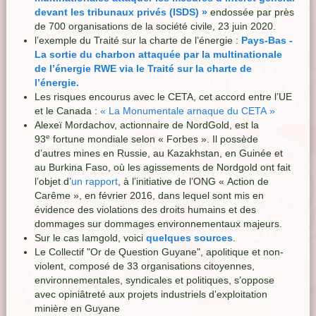
devant les tribunaux privés (ISDS) »
endossée par près
de 700 organisations de la société civile, 23 juin 2020.
l’exemple du Traité sur la charte de l’énergie :
Pays-Bas -
La sortie du charbon attaquée par la multinationale
de l’énergie RWE via le Traité sur la charte de
l’énergie.
Les risques encourus avec le CETA, cet accord entre l’UE
et le Canada :
« La Monumentale arnaque du CETA »
Alexeï Mordachov, actionnaire de NordGold, est la
e
93
fortune mondiale selon « Forbes ». Il possède
d’autres mines en Russie, au Kazakhstan, en Guinée et
au Burkina Faso, où les agissements de Nordgold ont fait
l’objet d’
un rapport
, à l’initiative de l’ONG « Action de
Carême », en février 2016, dans lequel sont mis en
évidence des violations des droits humains et des
dommages sur dommages environnementaux majeurs.
Sur le cas Iamgold, voici
quelques sources
.
Le Collectif "Or de Question Guyane", apolitique et non-
violent, composé de 33 organisations citoyennes,
environnementales, syndicales et politiques, s’oppose
avec opiniâtreté aux projets industriels d’exploitation
minière en Guyane