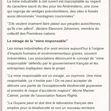
La mine industrielle à ciel ouvert est inacceptable au regard
du caractère sacré du lieu pour les Amérindiens, une zone
qui regorge de vestiges précolombiens, des sites à fossés
aussi dénommés “
montagnes couronnées
”.
“
S’ils veulent vraiment faire plaisir aux peuples autochtones,
qu’ils s’en aillent
”, déclare Eleonore Johannes, membre du
collectif des Premières nations.
Le mirage de la “mine responsable”
Les mines industrielles d’or sont encore aujourd’hui à l’origine
d’impacts humains et environnementaux graves, souvent
irréversibles. Les associations dénoncent le concept de “
mine
responsable
” défendu par le gouvernement français et les
entreprises impliquées dans le projet.
“
La mine responsable est un mirage, un oxymore. Une mine
responsable, ça n’existe pas ! On ne peut accepter de
détruire une partie de l’exceptionnelle biodiversité guyanaise
et prendre le risque d’accidents majeurs
” décrie Marine
Calmet, juriste de l’association Nature Rights.
“
La Guyane peut et doit être le laboratoire français des
emplois pour la biodiversité et non un nouveau territoire