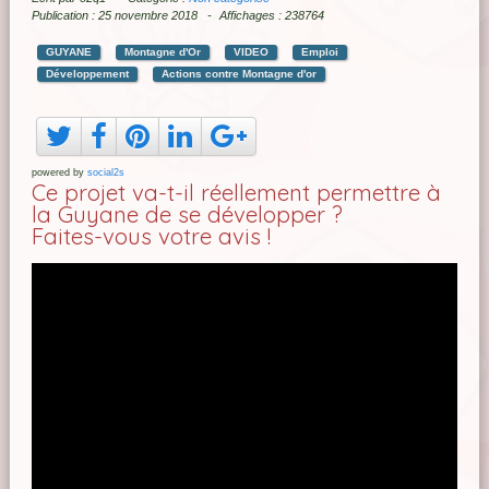
Publication : 25 novembre 2018
Affichages : 238764
GUYANE
Montagne d'Or
VIDEO
Emploi
Développement
Actions contre Montagne d'or
powered by
social2s
Ce projet va-t-il réellement permettre à
la Guyane de se développer ?
Faites-vous votre avis !