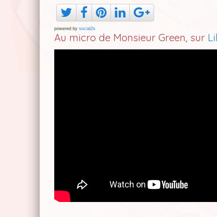
powered by
social2s
Au micro de Monsieur Green, sur
L