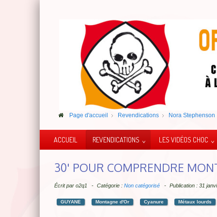
Page d'accueil
Revendications
Nora Stephenson
ACCUEIL
REVENDICATIONS
LES VIDÉOS CHOC
30' POUR COMPRENDRE MON
Écrit par
o2q1
Catégorie :
Non catégorisé
Publication : 31 jan
GUYANE
Montagne d'Or
Cyanure
Métaux lourds