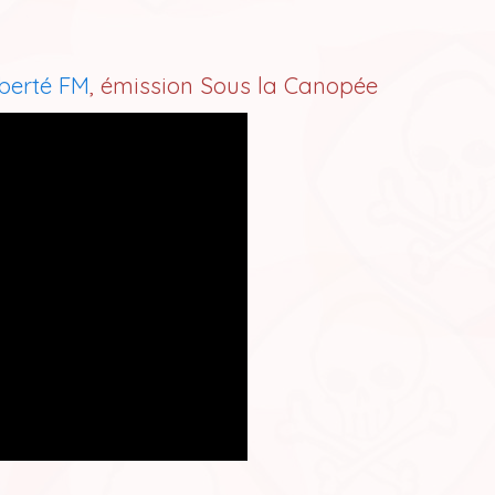
iberté FM
, émission Sous la Canopée