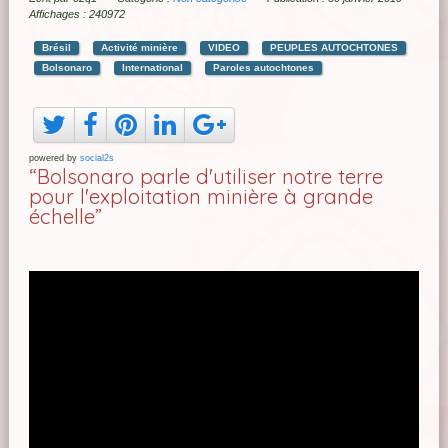
Affichages : 240972
Brésil
Activité minière
VIDEO
PEUPLES AUTOCHTONES
Bolsonaro
International
Paroles autochtones
powered by
social2s
“Bolsonaro parle d'utiliser notre terre
pour l'exploitation minière à grande
échelle”