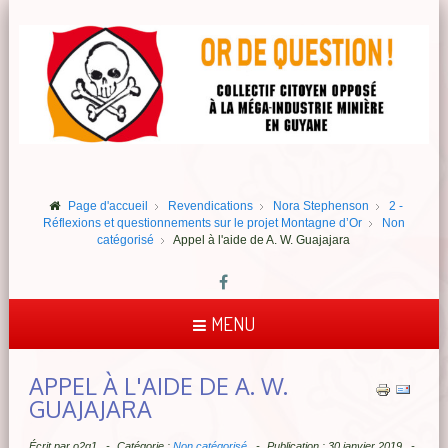
Page d'accueil
Revendications
Nora Stephenson
2 -
Réflexions et questionnements sur le projet Montagne d’Or
Non
catégorisé
Appel à l'aide de A. W. Guajajara
MENU
APPEL À L'AIDE DE A. W.
GUAJAJARA
Écrit par
o2q1
Catégorie :
Non catégorisé
Publication : 30 janvier 2019