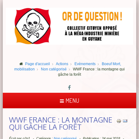
Page d'accueil
Actions
Evènements
Boeuf Mort,
mobilisation
Non catégorisé
WWF France : la montagne qui
gâche la forêt
MENU
WWF FRANCE : LA MONTAGNE
QUI GÂCHE LA FORÊT
Écrit par
o2q1
Catégorie :
Non catégorisé
Publication : 24 mai 2018