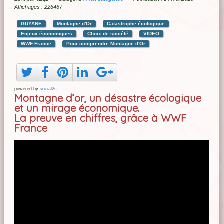
Affichages : 226467
GUYANE
Montagne d'Or
Catastrophe écologique
Enjeux économiques
Choix de société
VIDEO
WWF France
Pour comprendre Montagne d'Or
powered by
social2s
Montagne d’or, un désastre écologique
et un mirage économique.
La preuve en chiffres, grâce à WWF
France