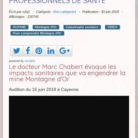
PROFESSIONNELS DE SANTÉ
Écrit par
o2q1
Catégorie :
Non catégorisé
Publication : 30 juin 2018
Affichages : 230745
GUYANE
Montagne d'Or
Catastrophe sanitaire
VIDEO
Pour comprendre Montagne d'Or
powered by
social2s
Le docteur Marc Chabert évoque les
impacts sanitaires que va engendrer la
mine Montagne d'Or
Audition du 16 juin 2018 à Cayenne