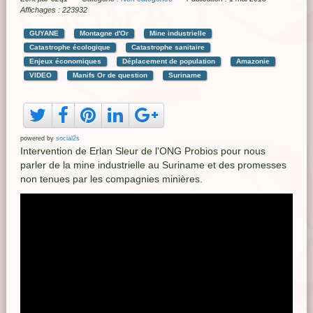
Affichages : 223932
GUYANE
Montagne d'Or
Mine industrielle
Catastrophe écologique
Catastrophe sanitaire
Enjeux économiques
Déplacement de population
Amazonie
VIDEO
Manifs Or de question
Suriname
powered by
social2s
Intervention de Erlan Sleur de l'ONG Probios pour nous
parler de la mine industrielle au Suriname et des promesses
non tenues par les compagnies minières.