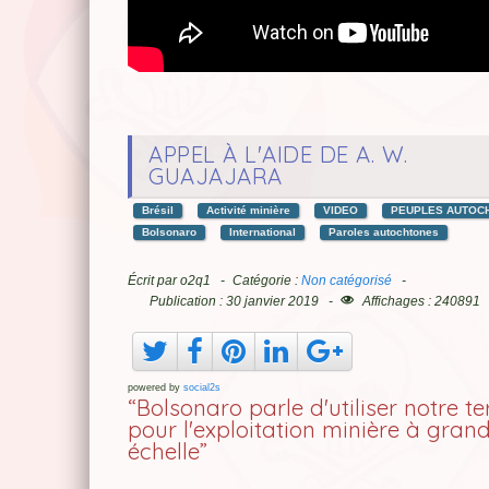
APPEL À L'AIDE DE A. W.
GUAJAJARA
Brésil
Activité minière
VIDEO
PEUPLES AUTOC
Bolsonaro
International
Paroles autochtones
Écrit par
o2q1
Catégorie :
Non catégorisé
Publication : 30 janvier 2019
Affichages : 240891
powered by
social2s
“Bolsonaro parle d'utiliser notre te
pour l'exploitation minière à gran
échelle”