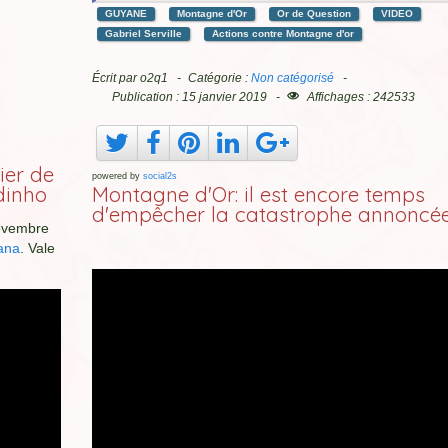
GUYANE
Montagne d'Or
Or de Question
VIDEO
Gabriel Serville
Actions contre Montagne d'or
Écrit par
o2q1
Catégorie :
Non catégorisé
Publication : 15 janvier 2019
Affichages : 242533
ier de
powered by
social2s
dinho
Montagne d'Or: il est encore temps
d'empêcher la catastrophe annoncé
novembre
ana
. Vale