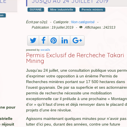
LE
JUSQU'AU 24 JUILLET 2019
GUYANE
Mine industrielle
Permis miniers
ion
Écrit par
o2q1
Catégorie :
Non catégorisé
Publication : 19 juillet 2019
Affichages : 242313
powered by
social2s
Permis Exclusif de Rercheche Takari
Mining
Jusqu'au 24 juillet, une consultation publique vous perm
d’exprimer votre opposition à un énième Permis de
Recherches minières portant sur 17 500 hectares dans
l’ouest guyanais. De par sa superficie et ses actionnaire
permis de recherche nécessite une mobilisation
exceptionnelle car il prélude à une prochaine « Montag
d’or » qu’il faut d’ores et déjà renvoyer dans le placard 
nne pour
projets d’une ère révolue.
trielle
Agissons maintenant quelques minutes pour n’avoir pas
 réjouit
lutter d’ici peu, durant des années, contre une future