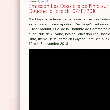
powered by
social2s
Emission Les Dossiers de l'Info sur
Guyane la 1ère du 07/11/2018
"En Guyane, le tourisme dépasse de très loin l'indus
extractive en valeur ajoutée. C'est là qu'il faut investir
Olivier Taoumi, DGS de la Chambre de Commerce e
d'Industrie de Guyane, lors de l'émission Les Dossi
l'Info, thème "le tourisme en Guyane", diffusée sur 
1ère le 7 novembre 2018