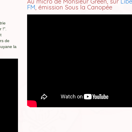
Au micro de Monsieur Green, sur
Libe
FM
, émission Sous la Canopée
trie
 !".
t
ers de
Guyane la