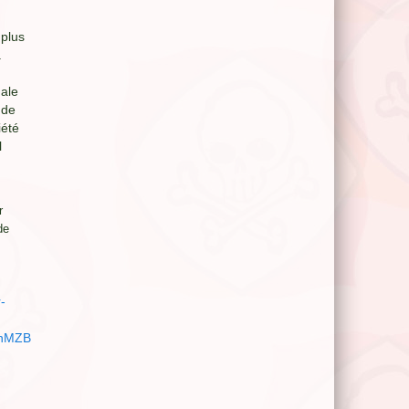
 plus
a
nale
 de
iété
l
r
de
-
fnMZB