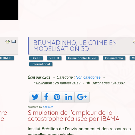
BRUMADINHO, LE CRIME EN
MODÉLISATION 3D
HTONES
Brésil
VIDEO
Crime contre la vie
Brumadinho
V
International
Écrit par
o2q1
Catégorie :
Non catégorisé
Publication : 29 janvier 2019
Affichages : 240007
powered by
social2s
rre
Simulation de l'ampleur de la
de
catastrophe réalisée par IBAMA
Institut Brésilien de l'environnement et des ressources
naturelles renouvelables