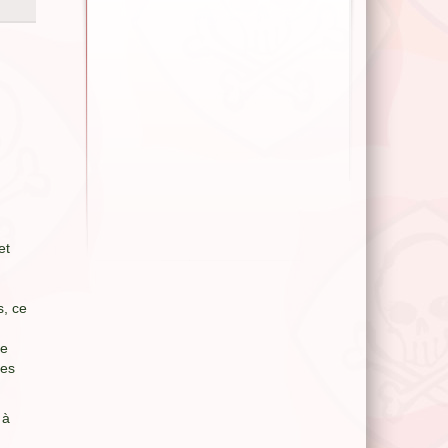
et
s, ce
ne
des
 à