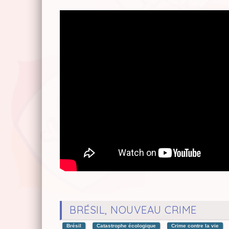
BRÉSIL, NOUVEAU CRIME
Brésil
Catastrophe écologique
Crime contre la vie