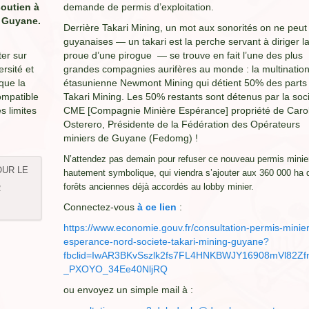
soutien à
demande de permis d’exploitation.
n Guyane.
Derrière Takari Mining, un mot aux sonorités on ne peut
guyanaises — un takari est la perche servant à diriger l
ter sur
proue d’une pirogue — se trouve en fait l’une des plus
ersité et
grandes compagnies aurifères au monde : la multinatio
 que la
étasunienne Newmont Mining qui détient 50% des parts
ompatible
Takari Mining. Les 50% restants sont détenus par la soc
s limites
CME [Compagnie Minière Espérance] propriété de Caro
Osterero, Présidente de la Fédération des Opérateurs
miniers de Guyane (Fedomg) !
N’attendez pas demain pour refuser ce nouveau permis minie
OUR LE
hautement symbolique, qui viendra s’ajouter aux 360 000 ha 
forêts anciennes déjà accordés au lobby minier.
R
Connectez-vous
à ce lien
:
https://www.economie.gouv.fr/consultation-permis-minier
esperance-nord-societe-takari-mining-guyane?
fbclid=IwAR3BKvSszlk2fs7FL4HNKBWJY16908mVl82Z
_PXOYO_34Ee40NljRQ
ou envoyez un simple mail à :