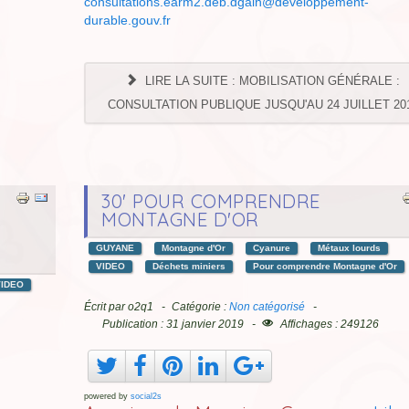
consultations.earm2.deb.dgaln@developpement-
durable.gouv.fr
LIRE LA SUITE : MOBILISATION GÉNÉRALE :
CONSULTATION PUBLIQUE JUSQU'AU 24 JUILLET 20
30' POUR COMPRENDRE
MONTAGNE D'OR
GUYANE
Montagne d'Or
Cyanure
Métaux lourds
VIDEO
Déchets miniers
Pour comprendre Montagne d'Or
VIDEO
Écrit par
o2q1
Catégorie :
Non catégorisé
Publication : 31 janvier 2019
Affichages : 249126
powered by
social2s