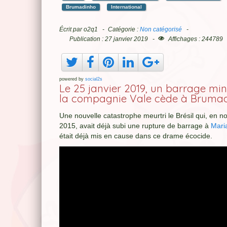
Brumadinho
International
Écrit par
o2q1
Catégorie :
Non catégorisé
Publication : 27 janvier 2019
Affichages : 244789
powered by
social2s
Le 25 janvier 2019, un barrage min
la compagnie Vale cède à Bruma
Une nouvelle catastrophe meurtri le Brésil qui, en 
2015, avait déjà subi une rupture de barrage à
Mari
était déjà mis en cause dans ce drame écocide.