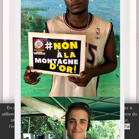
En continuant votre navigation sur le site, vous nous autorisez à
utiliser les cookies de Google Analytics afin de mesurer l'audience du
site web. Si vous désactivez les cookies de votre navigateur,
l'intégralité du site web reste disponible.
En savoir plus
J'ai
compris