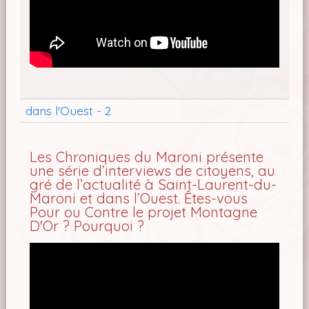
dans l'Ouest - 2
Les Chroniques du Maroni présente
une série d’interviews de citoyens, au
gré de l’actualité à Saint-Laurent-du-
Maroni et dans l’Ouest. Êtes-vous
Pour ou Contre le projet Montagne
D'Or ? Pourquoi ?