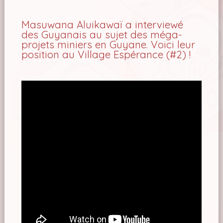
Masuwana Aluikawaï a interviewé
des Guyanais au sujet des méga-
projets miniers en Guyane. Voici leur
position au Village Espérance (#2) !