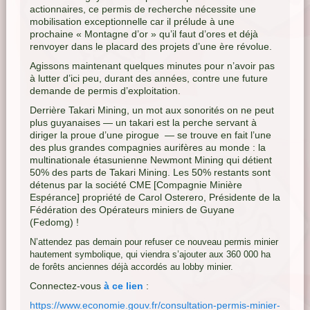
actionnaires, ce permis de recherche nécessite une
mobilisation exceptionnelle car il prélude à une
prochaine « Montagne d’or » qu’il faut d’ores et déjà
renvoyer dans le placard des projets d’une ère révolue.
Agissons maintenant quelques minutes pour n’avoir pas
à lutter d’ici peu, durant des années, contre une future
demande de permis d’exploitation.
Derrière Takari Mining, un mot aux sonorités on ne peut
plus guyanaises — un takari est la perche servant à
diriger la proue d’une pirogue — se trouve en fait l’une
des plus grandes compagnies aurifères au monde : la
multinationale étasunienne Newmont Mining qui détient
50% des parts de Takari Mining. Les 50% restants sont
détenus par la société CME [Compagnie Minière
Espérance] propriété de Carol Osterero, Présidente de la
Fédération des Opérateurs miniers de Guyane
(Fedomg) !
N’attendez pas demain pour refuser ce nouveau permis minier
hautement symbolique, qui viendra s’ajouter aux 360 000 ha
de forêts anciennes déjà accordés au lobby minier.
Connectez-vous
à ce lien
:
https://www.economie.gouv.fr/consultation-permis-minier-