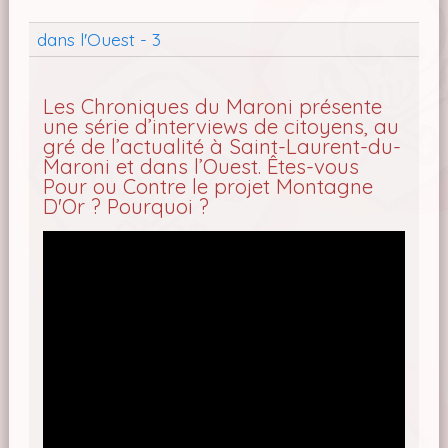
dans l'Ouest - 3
Les Chroniques du Maroni présente
une série d’interviews de citoyens, au
gré de l’actualité à Saint-Laurent-du-
Maroni et dans l’Ouest. Êtes-vous
Pour ou Contre le projet Montagne
D'Or ? Pourquoi ?