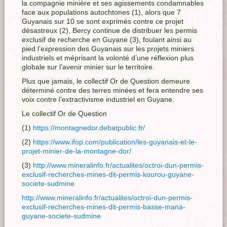
la compagnie minière et ses agissements condamnables
face aux populations autochtones (1), alors que 7
Guyanais sur 10 se sont exprimés contre ce projet
désastreux (2), Bercy continue de distribuer les permis
exclusif de recherche en Guyane (3), foulant ainsi au
pied l’expression des Guyanais sur les projets miniers
industriels et méprisant la volonté d’une réflexion plus
globale sur l’avenir minier sur le territoire.
Plus que jamais, le collectif Or de Question demeure
déterminé contre des terres minées et fera entendre ses
voix contre l’extractivisme industriel en Guyane.
Le collectif Or de Question
(1)
https://montagnedor.debatpublic.fr/
(2)
https://www.ifop.com/publication/les-guyanais-et-le-
projet-minier-de-la-montagne-dor/
(3)
http://www.mineralinfo.fr/actualites/octroi-dun-permis-
exclusif-recherches-mines-dit-permis-kourou-guyane-
societe-sudmine
http://www.mineralinfo.fr/actualites/octroi-dun-permis-
exclusif-recherches-mines-dit-permis-basse-mana-
guyane-societe-sudmine