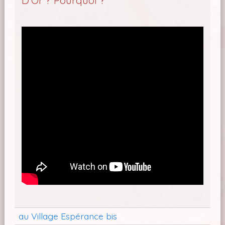
D'Or ? Pourquoi ?
au Village Espérance bis