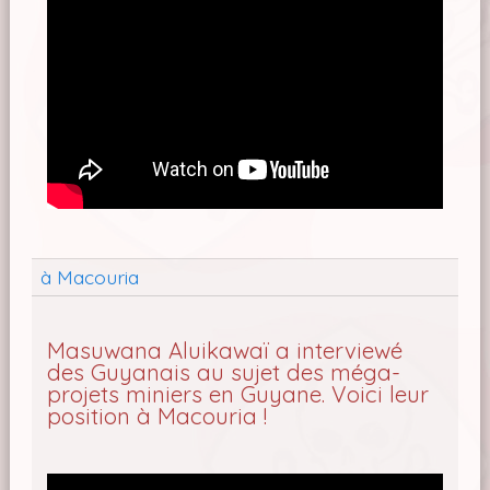
à Macouria
Masuwana Aluikawaï a interviewé
des Guyanais au sujet des méga-
projets miniers en Guyane. Voici leur
position à Macouria !