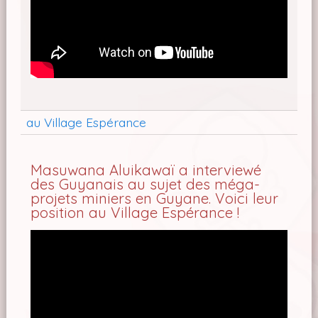
au Village Espérance
Masuwana Aluikawaï a interviewé
des Guyanais au sujet des méga-
projets miniers en Guyane. Voici leur
position au Village Espérance !