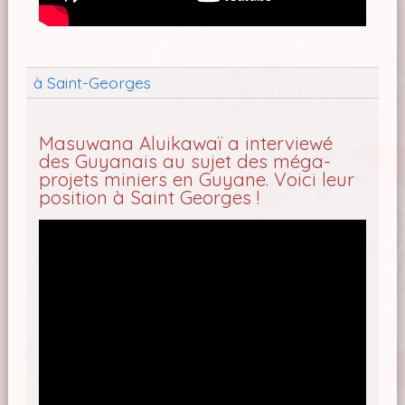
à Saint-Georges
Masuwana Aluikawaï a interviewé
des Guyanais au sujet des méga-
projets miniers en Guyane. Voici leur
position à Saint Georges !