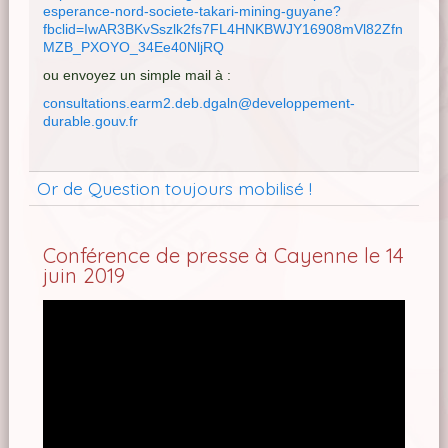
esperance-nord-societe-takari-mining-guyane?
fbclid=IwAR3BKvSszlk2fs7FL4HNKBWJY16908mVl82Zfn
MZB_PXOYO_34Ee40NljRQ
ou envoyez un simple mail à :
consultations.earm2.deb.dgaln@developpement-
durable.gouv.fr
Or de Question toujours mobilisé !
Conférence de presse à Cayenne le 14
juin 2019