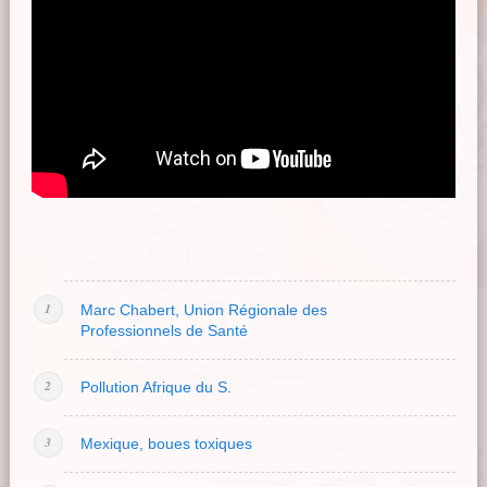
Marc Chabert, Union Régionale des
Professionnels de Santé
Pollution Afrique du S.
Mexique, boues toxiques