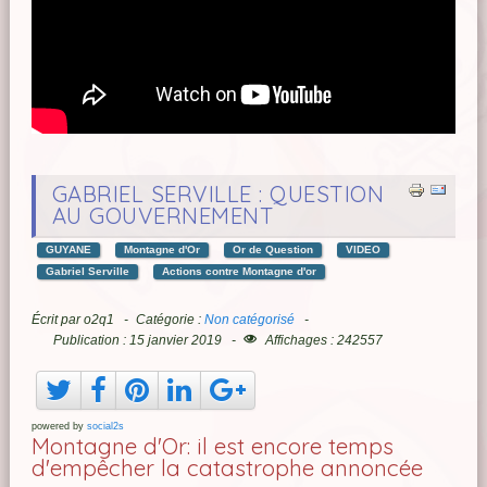
GABRIEL SERVILLE : QUESTION
AU GOUVERNEMENT
GUYANE
Montagne d'Or
Or de Question
VIDEO
Gabriel Serville
Actions contre Montagne d'or
Écrit par
o2q1
Catégorie :
Non catégorisé
Publication : 15 janvier 2019
Affichages : 242557
powered by
social2s
Montagne d'Or: il est encore temps
d'empêcher la catastrophe annoncée