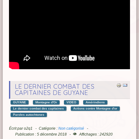
LE DERNIER COMBAT DES
CAPITAINES DE GUYANE
GUYANE
Montagne d'Or
VIDEO
Amérindiens
Le dernier combat des capitaines
Actions contre Montagne d'or
Paroles autochtones
Écrit par
o2q1
Catégorie :
Non catégorisé
Publication : 5 décembre 2018
Affichages : 242920