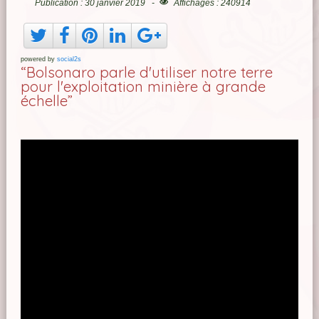
Publication : 30 janvier 2019
Affichages : 240914
powered by
social2s
“Bolsonaro parle d'utiliser notre terre
pour l'exploitation minière à grande
échelle”