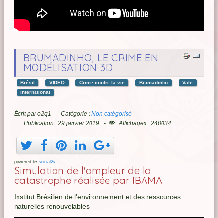
BRUMADINHO, LE CRIME EN
MODÉLISATION 3D
Brésil
VIDEO
Crime contre la vie
Brumadinho
Vale
International
Écrit par
o2q1
Catégorie :
Non catégorisé
Publication : 29 janvier 2019
Affichages : 240034
powered by
social2s
Simulation de l'ampleur de la
catastrophe réalisée par IBAMA
Institut Brésilien de l'environnement et des ressources
naturelles renouvelables