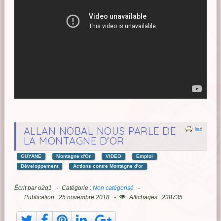
ALLAN NOBAL NOUS PARLE DE
LA MONTAGNE D'OR
GUYANE
Montagne d'Or
VIDEO
Emploi
Développement
Actions contre Montagne d'or
Écrit par
o2q1
Catégorie :
Non catégorisé
Publication : 25 novembre 2018
Affichages : 238735