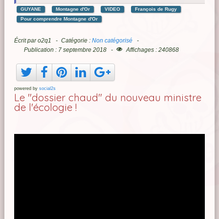
GUYANE
Montagne d'Or
VIDEO
François de Rugy
Pour comprendre Montagne d'Or
Écrit par
o2q1
Catégorie :
Non catégorisé
Publication : 7 septembre 2018
Affichages : 240868
powered by
social2s
Le "dossier chaud" du nouveau ministre
de l'écologie !