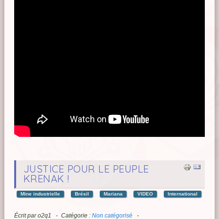
JUSTICE POUR LE PEUPLE
KRENAK !
Mine industrielle
Brésil
Mariana
VIDEO
International
Écrit par
o2q1
Catégorie :
Non catégorisé