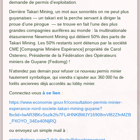
demande de permis d’exploitation.
Derrière Takari Mining, un mot aux sonorités on ne peut plus
guyanaises — un takari est la perche servant à diriger la
proue d’une pirogue — se trouve en fait l’une des plus
grandes compagnies aurifères au monde : la multinationale
étasunienne Newmont Mining qui détient 50% des parts de
Takari Mining. Les 50% restants sont détenus par la société
CME [Compagnie Minière Espérance] propriété de Carol
Osterero, Présidente de la Fédération des Opérateurs
miniers de Guyane (Fedomg) !
N’attendez pas demain pour refuser ce nouveau permis minier
hautement symbolique, qui viendra s’ajouter aux 360 000 ha de
forêts anciennes déjà accordés au lobby minier.
Connectez-vous
à ce lien
:
https://www.economie.gouv.fr/consultation-permis-minier-
esperance-nord-societe-takari-mining-guyane?
fbclid=IwAR3BKvSszlk2fs7FL4HNKBWJY16908mVl82ZfnMZB
_PXOYO_34Ee40NljRQ
ou envoyez un simple mail à :
consultations.earm2.deb.dgaln@developpement-