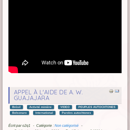
APPEL À L'AIDE DE A. W.
GUAJAJARA
Brésil
Activité minière
VIDEO
PEUPLES AUTOCHTONES
Bolsonaro
International
Paroles autochtones
Écrit par
o2q1
Catégorie :
Non catégorisé