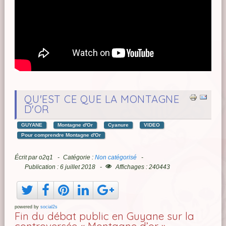
QU'EST CE QUE LA MONTAGNE
D'OR
GUYANE
Montagne d'Or
Cyanure
VIDEO
Pour comprendre Montagne d'Or
Écrit par
o2q1
Catégorie :
Non catégorisé
Publication : 6 juillet 2018
Affichages : 240443
powered by
social2s
Fin du débat public en Guyane sur la