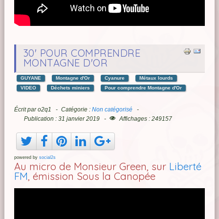
30' POUR COMPRENDRE
MONTAGNE D'OR
GUYANE
Montagne d'Or
Cyanure
Métaux lourds
VIDEO
Déchets miniers
Pour comprendre Montagne d'Or
Écrit par
o2q1
Catégorie :
Non catégorisé
Publication : 31 janvier 2019
Affichages : 249157
powered by
social2s
Au micro de Monsieur Green, sur
Liberté
FM
, émission Sous la Canopée