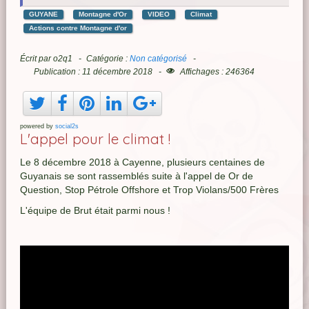
GUYANE
Montagne d'Or
VIDEO
Climat
Actions contre Montagne d'or
Écrit par
o2q1
Catégorie :
Non catégorisé
Publication : 11 décembre 2018
Affichages : 246364
powered by
social2s
L'appel pour le climat !
Le 8 décembre 2018 à Cayenne, plusieurs centaines de
Guyanais se sont rassemblés suite à l'appel de Or de
Question, Stop Pétrole Offshore et Trop Violans/500 Frères
L'équipe de Brut était parmi nous !