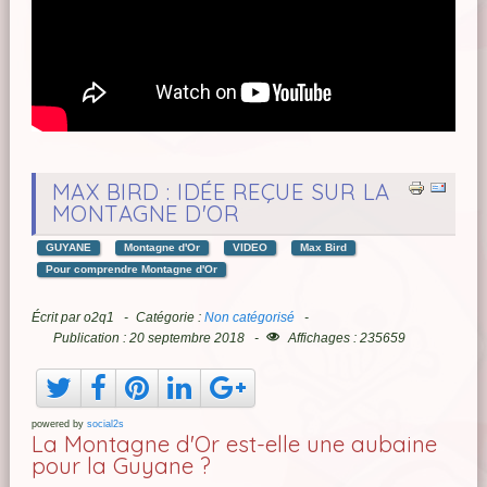
MAX BIRD : IDÉE REÇUE SUR LA
MONTAGNE D'OR
GUYANE
Montagne d'Or
VIDEO
Max Bird
Pour comprendre Montagne d'Or
Écrit par
o2q1
Catégorie :
Non catégorisé
Publication : 20 septembre 2018
Affichages : 235659
powered by
social2s
La Montagne d'Or est-elle une aubaine
pour la Guyane ?