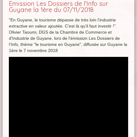
Emission Les Dossiers de l'Info sur
Guyane la 1ère du 07/11/2018
"En Guyane, le tourisme dépasse de très loin l'industrie
extractive en valeur ajoutée. C'est là qu'il faut investir !".
Olivier Taoumi, DGS de la Chambre de Commerce et
d'Industrie de Guyane, lors de l'émission Les Dossiers de
l'Info, thème "le tourisme en Guyane", diffusée sur Guyane la
1ère le 7 novembre 2018