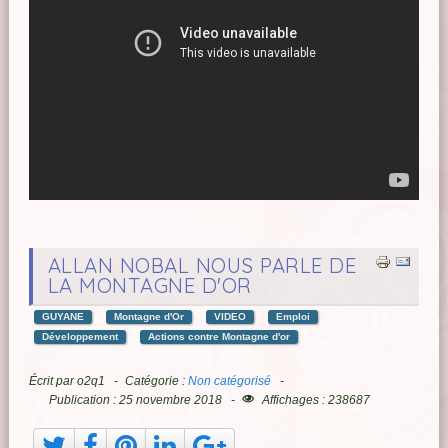
ALLAN NOBAL NOUS PARLE DE
LA MONTAGNE D'OR
GUYANE
Montagne d'Or
VIDEO
Emploi
Développement
Actions contre Montagne d'or
Écrit par
o2q1
Catégorie :
Non catégorisé
Publication : 25 novembre 2018
Affichages : 238687