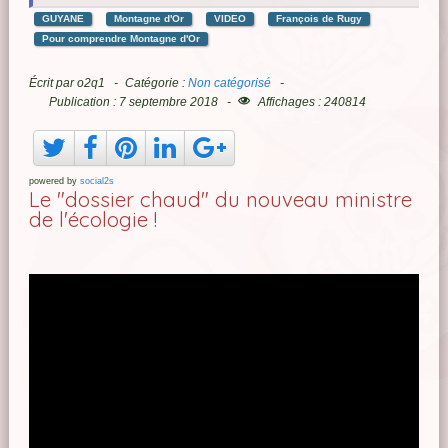
GUYANE
Montagne d'Or
VIDEO
François de Rugy
Pour comprendre Montagne d'Or
Écrit par
o2q1
Catégorie :
Non catégorisé
Publication : 7 septembre 2018
Affichages : 240814
powered by
social2s
Le "dossier chaud" du nouveau ministre
de l'écologie !