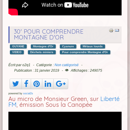
30' POUR COMPRENDRE
MONTAGNE D'OR
GUYANE
Montagne d'Or
Cyanure
Métaux lourds
VIDEO
Déchets miniers
Pour comprendre Montagne d'Or
Écrit par
o2q1
Catégorie :
Non catégorisé
Publication : 31 janvier 2019
Affichages : 249075
powered by
social2s
Au micro de Monsieur Green, sur
Liberté
FM
, émission Sous la Canopée