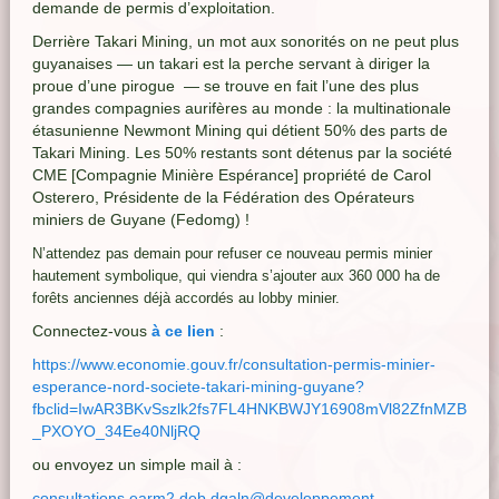
demande de permis d’exploitation.
Derrière Takari Mining, un mot aux sonorités on ne peut plus
guyanaises — un takari est la perche servant à diriger la
proue d’une pirogue — se trouve en fait l’une des plus
grandes compagnies aurifères au monde : la multinationale
étasunienne Newmont Mining qui détient 50% des parts de
Takari Mining. Les 50% restants sont détenus par la société
CME [Compagnie Minière Espérance] propriété de Carol
Osterero, Présidente de la Fédération des Opérateurs
miniers de Guyane (Fedomg) !
N’attendez pas demain pour refuser ce nouveau permis minier
hautement symbolique, qui viendra s’ajouter aux 360 000 ha de
forêts anciennes déjà accordés au lobby minier.
Connectez-vous
à ce lien
:
https://www.economie.gouv.fr/consultation-permis-minier-
esperance-nord-societe-takari-mining-guyane?
fbclid=IwAR3BKvSszlk2fs7FL4HNKBWJY16908mVl82ZfnMZB
_PXOYO_34Ee40NljRQ
ou envoyez un simple mail à :
consultations.earm2.deb.dgaln@developpement-