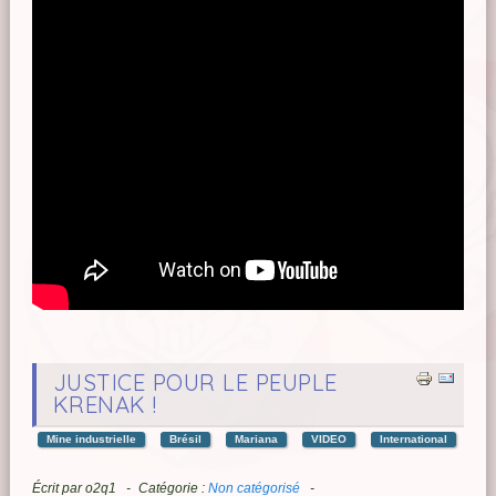
JUSTICE POUR LE PEUPLE
KRENAK !
Mine industrielle
Brésil
Mariana
VIDEO
International
Écrit par
o2q1
Catégorie :
Non catégorisé