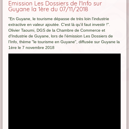
Emission Les Dossiers de l'Info sur
Guyane la 1ère du 07/11/2018
"En Guyane, le tourisme dépasse de très loin l'industrie
extractive en valeur ajoutée. C'est là qu'il faut investir !".
Olivier Taoumi, DGS de la Chambre de Commerce et
d'Industrie de Guyane, lors de l'émission Les Dossiers de
l'Info, thème "le tourisme en Guyane", diffusée sur Guyane la
1ère le 7 novembre 2018