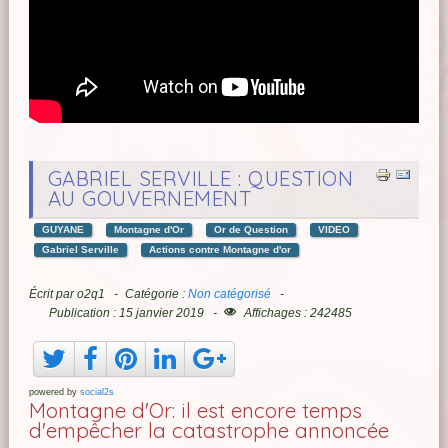
GABRIEL SERVILLE : QUESTION
AU GOUVERNEMENT
GUYANE
Montagne d'Or
Or de Question
VIDEO
Gabriel Serville
Actions contre Montagne d'or
Écrit par
o2q1
Catégorie :
Non catégorisé
Publication : 15 janvier 2019
Affichages : 242485
powered by
social2s
Montagne d'Or: il est encore temps
d'empêcher la catastrophe annoncée