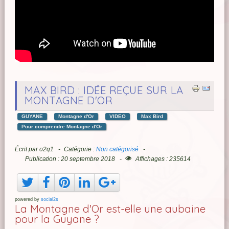
MAX BIRD : IDÉE REÇUE SUR LA
MONTAGNE D'OR
GUYANE
Montagne d'Or
VIDEO
Max Bird
Pour comprendre Montagne d'Or
Écrit par
o2q1
Catégorie :
Non catégorisé
Publication : 20 septembre 2018
Affichages : 235614
powered by
social2s
La Montagne d'Or est-elle une aubaine
pour la Guyane ?