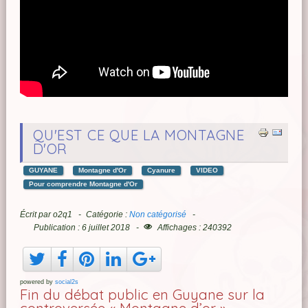
QU'EST CE QUE LA MONTAGNE
D'OR
GUYANE
Montagne d'Or
Cyanure
VIDEO
Pour comprendre Montagne d'Or
Écrit par
o2q1
Catégorie :
Non catégorisé
Publication : 6 juillet 2018
Affichages : 240392
powered by
social2s
Fin du débat public en Guyane sur la