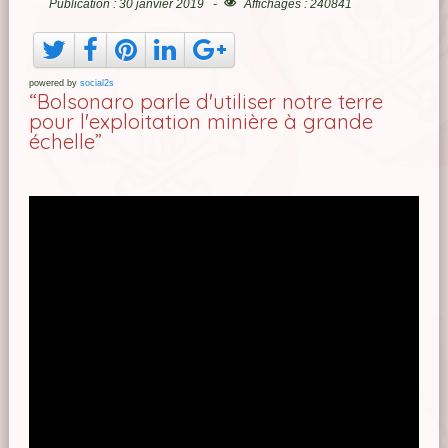
Publication : 30 janvier 2019
Affichages : 240841
powered by
social2s
“Bolsonaro parle d'utiliser notre terre
pour l'exploitation minière à grande
échelle”