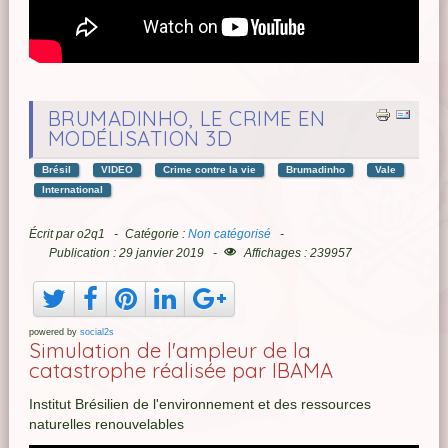
BRUMADINHO, LE CRIME EN
MODÉLISATION 3D
Brésil
VIDEO
Crime contre la vie
Brumadinho
Vale
International
Écrit par
o2q1
Catégorie :
Non catégorisé
Publication : 29 janvier 2019
Affichages : 239957
powered by
social2s
Simulation de l'ampleur de la
catastrophe réalisée par IBAMA
Institut Brésilien de l'environnement et des ressources
naturelles renouvelables