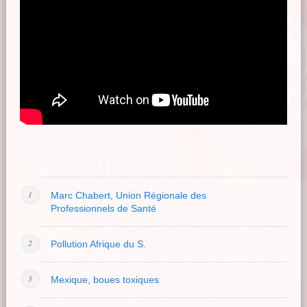
Marc Chabert, Union Régionale des
Professionnels de Santé
Pollution Afrique du S.
Mexique, boues toxiques