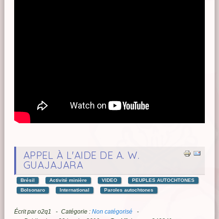
APPEL À L'AIDE DE A. W.
GUAJAJARA
Brésil
Activité minière
VIDEO
PEUPLES AUTOCHTONES
Bolsonaro
International
Paroles autochtones
Écrit par
o2q1
Catégorie :
Non catégorisé