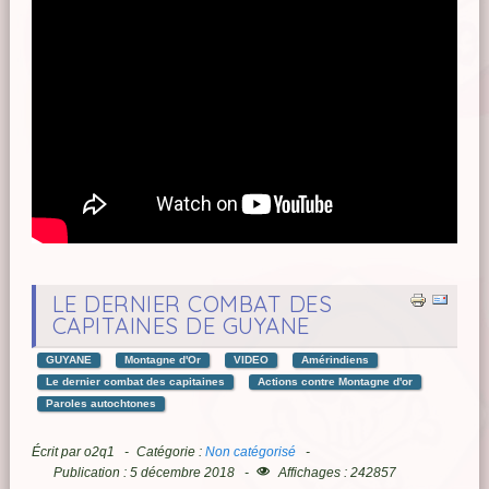
LE DERNIER COMBAT DES
CAPITAINES DE GUYANE
GUYANE
Montagne d'Or
VIDEO
Amérindiens
Le dernier combat des capitaines
Actions contre Montagne d'or
Paroles autochtones
Écrit par
o2q1
Catégorie :
Non catégorisé
Publication : 5 décembre 2018
Affichages : 242857